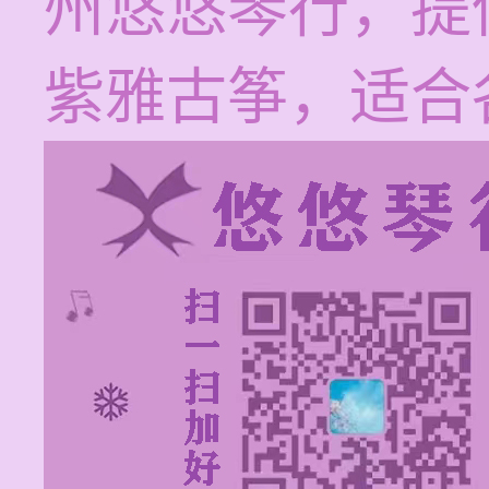
州悠悠琴行，提
紫雅古筝，适合