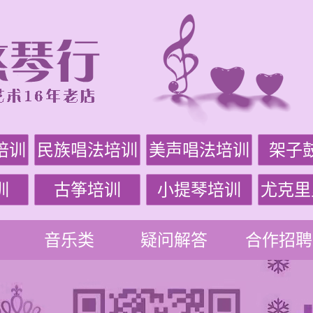
培训
民族唱法培训
美声唱法培训
架子
训
古筝培训
小提琴培训
尤克里
音乐类
疑问解答
合作招聘