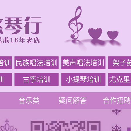
培训
民族唱法培训
美声唱法培训
架子
训
古筝培训
小提琴培训
尤克里
音乐类
疑问解答
合作招聘