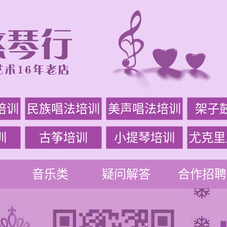
培训
民族唱法培训
美声唱法培训
架子
训
古筝培训
小提琴培训
尤克里
音乐类
疑问解答
合作招聘