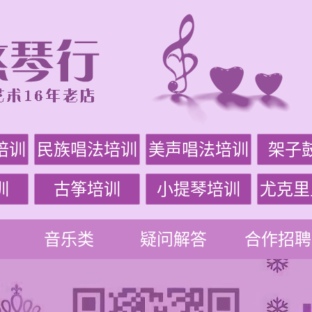
培训
民族唱法培训
美声唱法培训
架子
训
古筝培训
小提琴培训
尤克里
音乐类
疑问解答
合作招聘