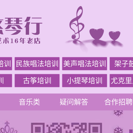
培训
民族唱法培训
美声唱法培训
架子
训
古筝培训
小提琴培训
尤克里
音乐类
疑问解答
合作招聘