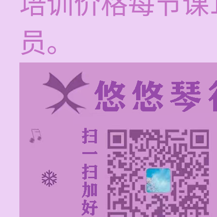
培训价格每节课1
员。