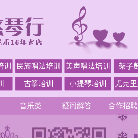
培训
民族唱法培训
美声唱法培训
架子
训
古筝培训
小提琴培训
尤克里
音乐类
疑问解答
合作招聘