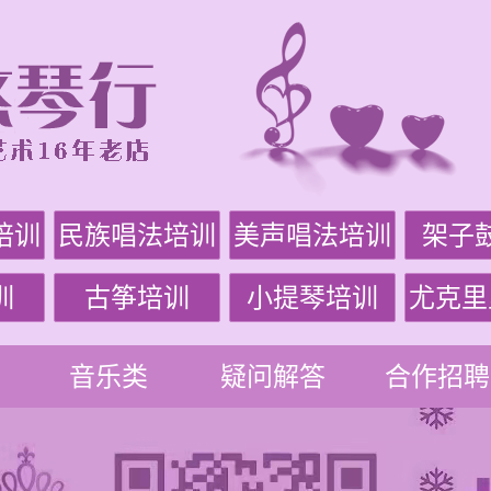
培训
民族唱法培训
美声唱法培训
架子
训
古筝培训
小提琴培训
尤克里
音乐类
疑问解答
合作招聘