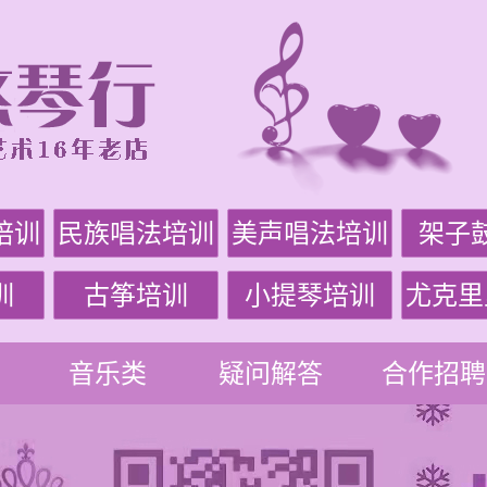
培训
民族唱法培训
美声唱法培训
架子
训
古筝培训
小提琴培训
尤克里
音乐类
疑问解答
合作招聘