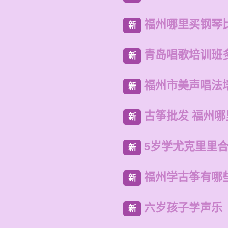
福州哪里买钢琴
新
青岛唱歌培训班
新
福州市美声唱法
新
古筝批发 福州
新
5岁学尤克里里
新
福州学古筝有哪
新
六岁孩子学声乐
新