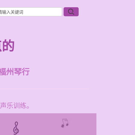
点的
福州琴行
声乐训练。