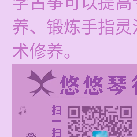
学古筝可以提高
养、锻炼手指灵
术修养。