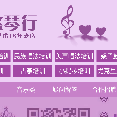
培训
民族唱法培训
美声唱法培训
架子
训
古筝培训
小提琴培训
尤克里
音乐类
疑问解答
合作招聘