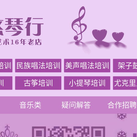
培训
民族唱法培训
美声唱法培训
架子
训
古筝培训
小提琴培训
尤克里
音乐类
疑问解答
合作招聘